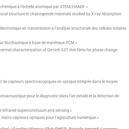
e chimique à l’échelle atomique par STEM/HAADF »
ocal structure in chalcogenide materials studied by X-ray Absorption
lectronique en transmission à l’analyse structurale des cellules solaires
eur Stochastique à base de matériaux PCM »
Thermal characterization of Ge-rich GST thin films for phase change
nt de capteurs spectroscopiques en optique intégrée dans le moyen
hotoacoustique pour le diagnostic dans l’air exhalé et la détection de
for infrared supercontinuum and sensing »
t micro-capteurs optiques pour l’agriculture numérique »
alco) / Caroline Vigreux (Club CMC2), Pascale Armand, Laurence