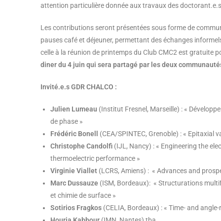
attention particulière donnée aux travaux des doctorant.e.s
Les contributions seront présentées sous forme de communic
pauses café et déjeuner, permettant des échanges informels.
celle à la réunion de printemps du Club CMC2 est gratuite pou
diner du 4 juin qui sera partagé par les deux communauté
Invité.e.s GDR CHALCO :
Julien Lumeau
(Institut Fresnel, Marseille) : « Dével
de phase »
Frédéric Bonell
(CEA/SPINTEC, Grenoble) : « Epitaxial v
Christophe Candolfi
(IJL, Nancy) : « Engineering the el
thermoelectric performance »
Virginie Viallet
(LCRS, Amiens) : « Advances and prospec
Marc Dussauze
(ISM, Bordeaux): « Structurations multi
et chimie de surface »
Sotirios Fragkos
(CELIA, Bordeaux) : « Time- and angle
Houria Kabbour
(IMN, Nantes) tba