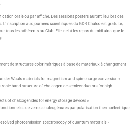
.
ation orale ou par affiche. Des sessions posters auront lieu lors des
 L’inscription aux journées scientifiques du GDR Chalco est gratuite,
r tous les adhérents au Club. Elle inclut les repas du midi ainsi
que l
e
s.
oppement de structures colorimétriques à base de matériaux à changement
an der Waals materials for magnetism and spin-charge conversion »
ectronic band structure of chalcogenide semiconductors for high
ts of chalcogenides for energy storage devices »
fonctionnelles de verres chalcogénures par polarisation thermoélectrique
-resolved photoemission spectroscopy of quantum materials »