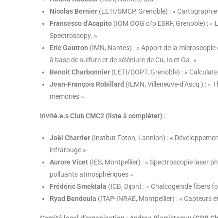
Nicolas Bernier
(LETI/SMCP, Grenoble) : « Cartographi
Francesco d’Acapito
(IOM OOG c/o ESRF, Grenoble) : « L
Spectroscopy. »
Eric Gautron
(IMN, Nantes) : « Apport de la microscopie é
à base de sulfure et de séléniure de Cu, In et Ga. »
Benoit Charbonnier
(LETI/DOPT, Grenoble) : « Calculat
Jean-François Robillard
(IEMN, Villeneuve-d’Ascq ) : « 
memories »
Invité.e.s Club CMC2 (liste à compléter) :
Joël Charrier
(Institut Foton, Lannion) : « Développeme
infrarouge »
Aurore Vicet
(IES, Montpellier) : « Spectroscopie laser p
polluants atmosphériques »
Frédéric Smektala
(ICB, Dijon)
: « Chalcogenide fibers 
Ryad Bendoula
(ITAP-INRAE, Montpellier)
: « Capteurs e
Comité local d’organisation :
Andrea Piarristeguy (GDR Ch