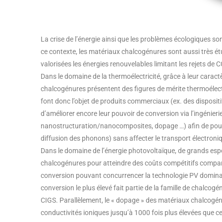
La crise de l’énergie ainsi que les problèmes écologiques s
ce contexte, les matériaux chalcogénures sont aussi très étu
valorisées les énergies renouvelables limitant les rejets de 
Dans le domaine de la thermoélectricité, grâce à leur carac
chalcogénures présentent des figures de mérite thermoélect
font donc l’objet de produits commerciaux (ex. des dispositi
d’améliorer encore leur pouvoir de conversion via l’ingénieri
nanostructuration/nanocomposites, dopage …) afin de pouvo
diffusion des phonons) sans affecter le transport électroniq
Dans le domaine de l’énergie photovoltaïque, de grands espoi
chalcogénures pour atteindre des coûts compétitifs comparé
conversion pouvant concurrencer la technologie PV dominan
conversion le plus élevé fait partie de la famille de chalc
CIGS. Parallèlement, le « dopage » des matériaux chalcogénu
conductivités ioniques jusqu’à 1000 fois plus élevées que ce