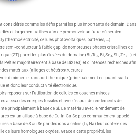
ont considérés comme les défis parmi les plus importants de demain. Dans
diés et largement utilisés afin de promouvoir un futur où seraient
CO
(thermoélectricité, cellules photovoltaïques, batteries, …).
2
tère semi‐conducteur à faible gap, de nombreuses phases cristallines de
rique (ZT) parmi les plus élevées du domaine (Bi
Te
, Bi
Se
, Sb
Te
,…) et
2
3
2
3
2
3
fs Peltier majoritairement à base de Bi2Te3) et d’intenses recherches afin
e des matériaux (alliages et hétérostructures,
ir diminuer le transport thermique (principalement en jouant sur la
ue et donc leur conductivité électronique.
rs reposent sur l’utilisation de cellules en couches minces
s à ceux des énergies fossiles et avec l’espoir de rendements de
te principalement à base de Si. Le matériau avec le rendement de
ogénures est un alliage à base de Cu-In-Ga-Se plus communément appelé
res à base de S ou Se par des ions alcalins (Li, Na) leur confère des
lle de leurs homologues oxydes. Grace à cette propriété, les